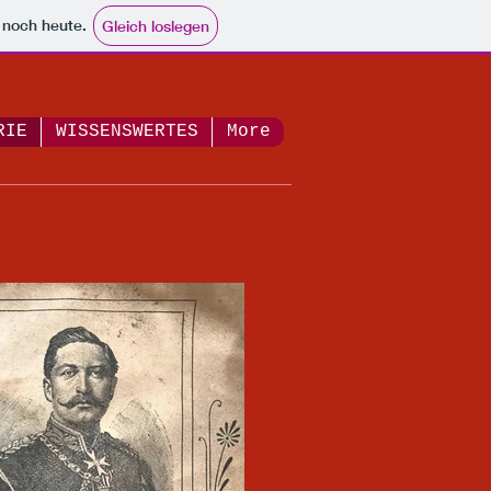
e noch heute.
Gleich loslegen
RIE
WISSENSWERTES
More